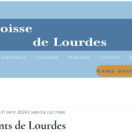
e pastorale
Catéchèse
Horaires
Contact
B
e
17 nov. 2024
2 min de lecture
nts de Lourdes