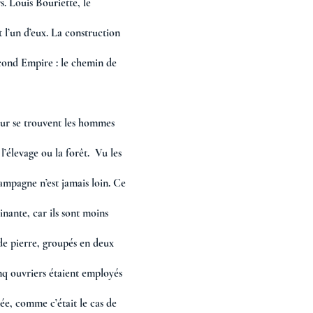
rs. Louis Bouriette, le 
 l’un d’eux. La construction 
econd Empire : le chemin de 
ur se trouvent les hommes 
 l’élevage ou la forêt.  Vu les 
campagne n’est jamais loin. Ce 
inante, car ils sont moins 
 de pierre, groupés en deux 
nq ouvriers étaient employés 
née, comme c’était le cas de 