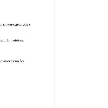
Chronique hebdomadaire n° 2 - Dimanche 17 novembre 2024
tait la troisième 
 inscrits sur les 