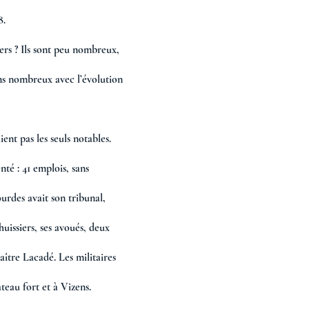
. 
iers ? Ils sont peu nombreux, 
s nombreux avec l’évolution 
ient pas les seuls notables. 
nté : 41 emplois, sans 
rdes avait son tribunal,     
huissiers, ses avoués, deux 
ître Lacadé. Les militaires 
teau fort et à Vizens.