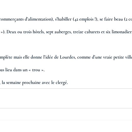
 commerçants d’alimentation), s’habiller (42 emplois !), se faire beau (2 co
»). Deux ou trois hôtels, sept auberges, treize cabarets et six limonadier
mplète mais elle donne l’idée de Lourdes, comme d’une vraie petite ville
as lieu dans un « trou ».
, la semaine prochaine avec le clergé. 