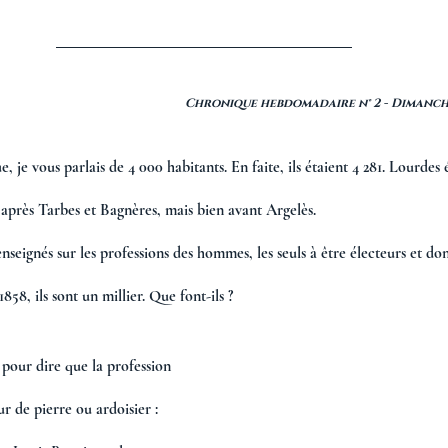
                                                                                                                     
 je vous parlais de 4 000 habitants. En faite, ils étaient 4 281. Lourdes é
 après Tarbes et Bagnères, mais bien avant Argelès. 
eignés sur les professions des hommes, les seuls à être électeurs et donc
1858, ils sont un millier. Que font-ils ?    
à pour dire que la profession   
ur de pierre ou ardoisier : 