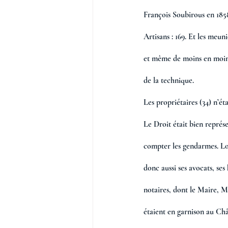
François Soubirous en 1858
Artisans : 169. Et les meun
et même de moins en moin
de la technique. 
Les propriétaires (34) n’éta
Le Droit était bien représe
compter les gendarmes. Lou
donc aussi ses avocats, ses 
notaires, dont le Maire, Ma
étaient en garnison au Châ