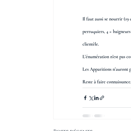
Il faut aussi se nourrir (19
perruquiers, 4 « baigneurs 
clientèle. 
L’énumération n’est pas co
Les Apparitions n’auront p
Reste à faire connaissance