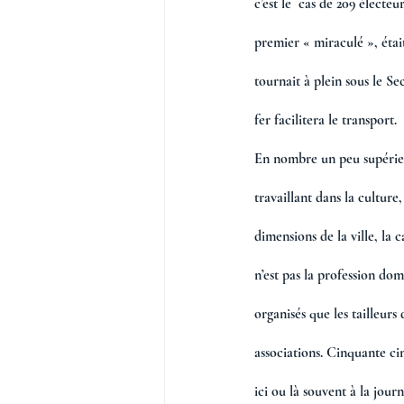
c’est le  cas de 209 électeu
premier « miraculé », était
tournait à plein sous le S
fer facilitera le transport. 
En nombre un peu supérie
travaillant dans la culture,
dimensions de la ville, la 
n’est pas la profession dom
organisés que les tailleurs
associations. Cinquante ci
ici ou là souvent à la jour