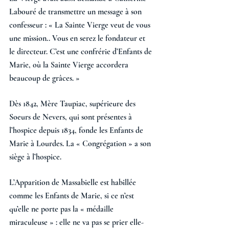
Labouré de transmettre un message à son 
confesseur : « La Sainte Vierge veut de vous 
une mission.. Vous en serez le fondateur et 
le directeur. C’est une confrérie d’Enfants de 
Marie, où la Sainte Vierge accordera 
beaucoup de grâces. »
Dès 1842, Mère Taupiac, supérieure des 
Soeurs de Nevers, qui sont présentes à 
l’hospice depuis 1834, fonde les Enfants de 
Marie à Lourdes. La « Congrégation » a son 
siège à l’hospice. 
L’Apparition de Massabielle est habillée 
comme les Enfants de Marie, si ce n’est 
qu’elle ne porte pas la « médaille 
miraculeuse » : elle ne va pas se prier elle-