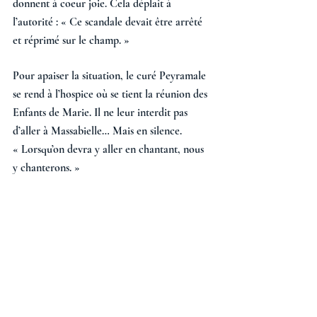
donnent à coeur joie. Cela déplaît à 
l’autorité : « Ce scandale devait être arrêté 
et réprimé sur le champ. » 
Pour apaiser la situation, le curé Peyramale 
se rend à l’hospice où se tient la réunion des 
Enfants de Marie. Il ne leur interdit pas 
d’aller à Massabielle… Mais en silence. 
« Lorsqu’on devra y aller en chantant, nous 
y chanterons. » 
Après sa Première communion, le 3 juin, 
Bernadette entrera dans la 
« Congrégation » et, à son départ pour 
Nevers, elle demandera, « comme une 
faveur insigne », de toujours figurer sur la 
liste.  