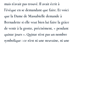
mais n’avait pas trouvé. Il avait écrit à 
l’évêque en se demandant que faire. Et voici 
que la Dame de Massabielle demande à 
Bernadette si elle veut bien lui faire la grâce 
de venir à la grotte, précisément, « pendant 
quinze jours ». Quinze n’est pas un nombre 
symbolique : ce n’est ni une neuvaine, ni une 
quarantaine. L’abbé Peyramale constate, 
alors que la Dame ne s’est toujours pas 
nommée, qu’elle remplace avantageusement 
le prédicateur introuvable : il n’a jamais vu 
autant de monde à l’église et au 
confessionnal !