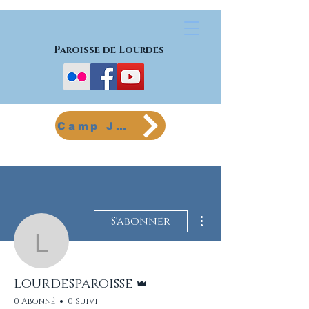
Paroisse de Lourdes
Camp Jeunes
Plus d'actions
S'abonner
lourdesparoisse
Administrateur
lourdesparoisse
0 Abonné
0 Suivi