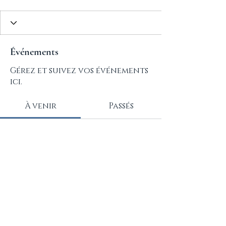
Événements
Gérez et suivez vos événements
ici.
À venir
Passés
Pas de billet ni de
réponse pour le moment
Parcourir les événements